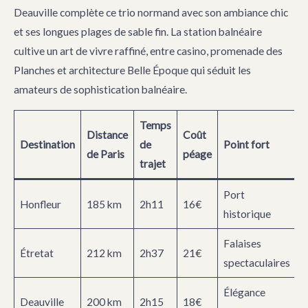
Deauville complète ce trio normand avec son ambiance chic
et ses longues plages de sable fin. La station balnéaire
cultive un art de vivre raffiné, entre casino, promenade des
Planches et architecture Belle Époque qui séduit les
amateurs de sophistication balnéaire.
Temps
Distance
Coût
Destination
de
Point fort
de Paris
péage
trajet
Port
Honfleur
185 km
2h11
16€
historique
Falaises
Étretat
212 km
2h37
21€
spectaculaires
Élégance
Deauville
200 km
2h15
18€