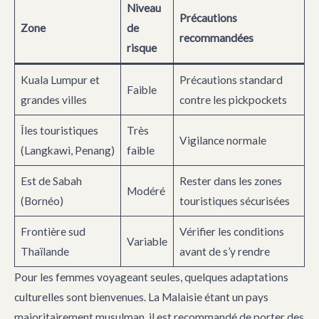
Niveau
Précautions
Zone
de
recommandées
risque
Kuala Lumpur et
Précautions standard
Faible
grandes villes
contre les pickpockets
Îles touristiques
Très
Vigilance normale
(Langkawi, Penang)
faible
Est de Sabah
Rester dans les zones
Modéré
(Bornéo)
touristiques sécurisées
Frontière sud
Vérifier les conditions
Variable
Thaïlande
avant de s’y rendre
Pour les femmes voyageant seules, quelques adaptations
culturelles sont bienvenues. La Malaisie étant un pays
majoritairement musulman, il est recommandé de porter des