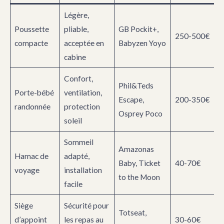
Légère,
Poussette
pliable,
GB Pockit+,
250-500€
compacte
acceptée en
Babyzen Yoyo
cabine
Confort,
Phil&Teds
Porte-bébé
ventilation,
Escape,
200-350€
randonnée
protection
Osprey Poco
soleil
Sommeil
Amazonas
Hamac de
adapté,
Baby, Ticket
40-70€
voyage
installation
to the Moon
facile
Siège
Sécurité pour
Totseat,
d’appoint
les repas au
30-60€