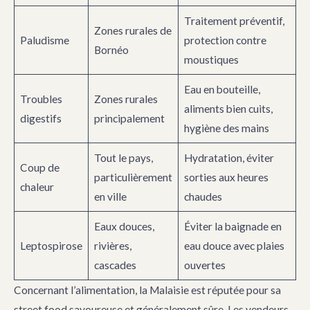
Traitement préventif,
Zones rurales de
Paludisme
protection contre
Bornéo
moustiques
Eau en bouteille,
Troubles
Zones rurales
aliments bien cuits,
digestifs
principalement
hygiène des mains
Tout le pays,
Hydratation, éviter
Coup de
particulièrement
sorties aux heures
chaleur
en ville
chaudes
Eaux douces,
Éviter la baignade en
Leptospirose
rivières,
eau douce avec plaies
cascades
ouvertes
Concernant l’alimentation, la Malaisie est réputée pour sa
street food savoureuse et généralement sûre. Les vendeurs