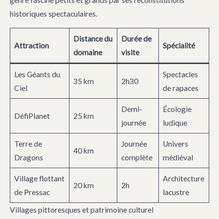
historiques spectaculaires.
Distance du
Durée de
Attraction
Spécialité
domaine
visite
Les Géants du
Spectacles
35 km
2h30
Ciel
de rapaces
Demi-
Écologie
DéfiPlanet
25 km
journée
ludique
Terre de
Journée
Univers
40 km
Dragons
complète
médiéval
Village flottant
Architecture
20 km
2h
de Pressac
lacustre
Villages pittoresques et patrimoine culturel